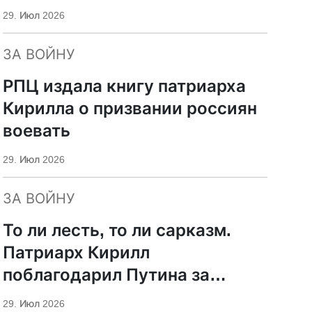
29. Июл 2026
ЗА ВОЙНУ
РПЦ издала книгу патриарха
Кирилла о призвании россиян
воевать
29. Июл 2026
ЗА ВОЙНУ
То ли лесть, то ли сарказм.
Патриарх Кирилл
поблагодарил Путина за
защиту суверенитета и
29. Июл 2026