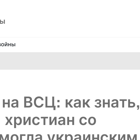
ны
войны
на ВСЦ: как знать,
 христиан со
омогла украинским