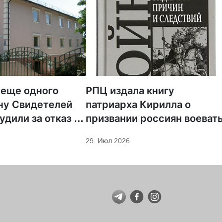
 еще одного
РПЦ издала книгу
ну Свидетелей
патриарха Кирилла о
удили за отказ от
призвании россиян воеват
ции
29. Июл 2026