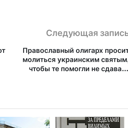
Следующая запис
ют
Православный олигарх проси
молиться украинским святым
чтобы те помогли не сдават
Изюм с Балаклее