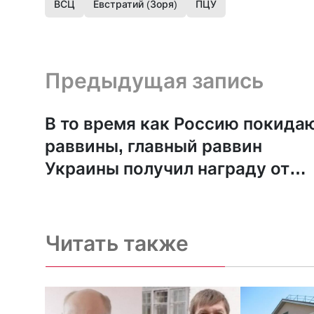
ВСЦ
Евстратий (Зоря)
ПЦУ
Предыдущая запись и следующая запись
Предыдущая запись
В то время как Россию покида
раввины, главный раввин
Украины получил награду от
министерства обороны
Читать также