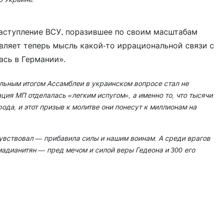
наступление ВСУ, поразившее по своим масштабам
авляет теперь мысль какой-то иррациональной связи с
ась в Германии».
альным итогом Ассамблеи в украинском вопросе стал не
ация МП отделалась «легким испугом», а именно то, что тысячи
ода, и этот призыв к молитве они понесут к миллионам на
чувствовал — прибавила силы и нашим воинам. А среди врагов
мадианитян — пред мечом и силой веры Гедеона и 300 его