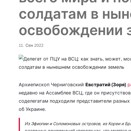
солдатам в ны
освобождении 
11. Сен 2022
Архиепископ Черниговский
Евстратий (Зоря)
р
недавно на Ассамблее ВСЦ, где он присутствова
соделегатам подходили представители разных 
об Украине.
Из Эфиопии и Соломоновых островов, из Кореи и Бра
различных деноминаций уверяли нас, что молятся о