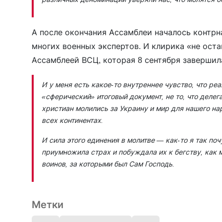
А после окончания Ассамблеи началось контр
многих военных экспертов. И клирика «не ост
Ассамблеей ВСЦ, которая 8 сентября завершил
И у меня есть какое-то внутреннее чувство, что ре
«сферический» итоговый документ, не то, что делег
христиан молились за Украину и мир для нашего нар
всех континентах.
И сила этого единения в молитве — как-то я так по
приумножила страх и побуждала их к бегству, как 
воинов, за которыми был Сам Господь.
Метки