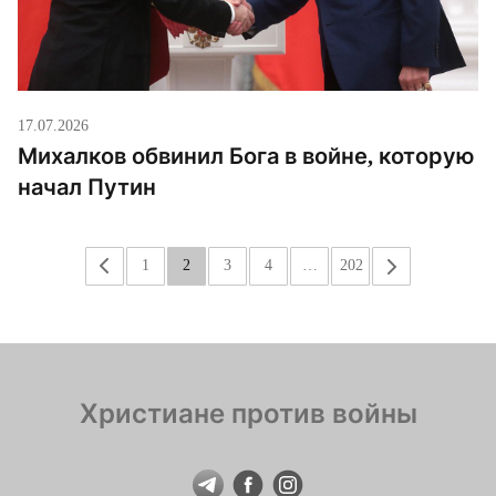
17.07.2026
Михалков обвинил Бога в войне, которую
начал Путин
«
1
2
3
4
…
202
»
Христиане против войны