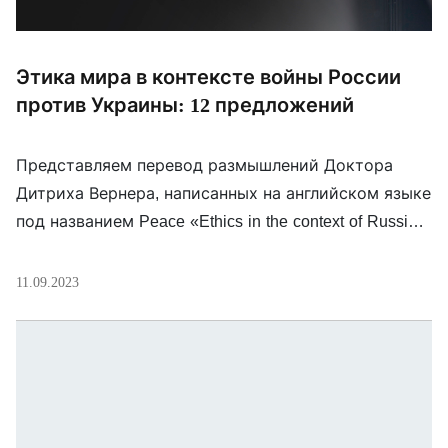
Этика мира в контексте войны России
против Украины: 12 предложений
Представляем перевод размышлений Доктора
Дитриха Вернера, написанных на английском языке
под названием Peace «‎Ethics in the context of Russia’s
War against the Ukraine – 12 Suggestions for what
churches and religious communities can contribute to
11.09.2023
reconstruct justice and peace in East Slavic
countries «‎Blessed are the peacemakers, for they will be
called children of God» (Matthew […]