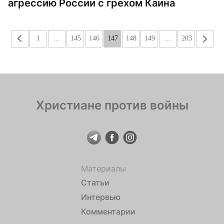
агрессию России с грехом Каина
«
1
…
145
146
147
148
149
…
203
»
Христиане против войны
Материалы
Статьи
Интервью
Комментарии