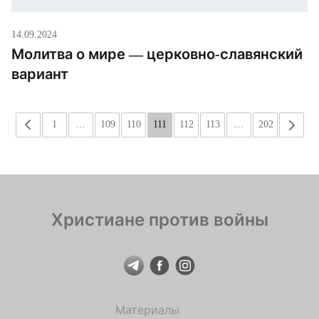
14.09.2024
Молитва о мире — церковно-славянский
вариант
«
1
…
109
110
111
112
113
…
202
»
Христиане против войны
Материалы