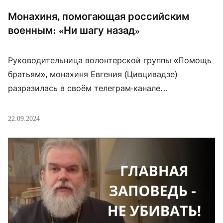
Монахиня, помогающая российским
военным: «Ни шагу назад»
Руководительница волонтерской группы «Помощь
братьям», монахиня Евгения (Цивцивадзе)
разразилась в своём телеграм-канале
эмоциональным постом о том, чтобы её
подопечные не обесценивали труд волонтёров. А
22.09.2024
потом и вовсе решила «наехать» на военных,
которым она помогает. Она призвала их не
отдавать и метра земли, так как «уже в Судже
хохлы в наших храмах песни поют». Она заявила,
[…]