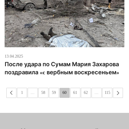
13.04.2025
После удара по Сумам Мария Захарова
поздравила «c вербным воскресеньем»
«
1
…
58
59
60
61
62
…
115
»