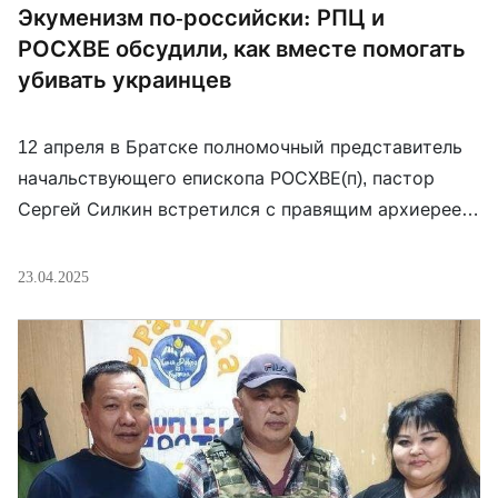
Экуменизм по-российски: РПЦ и
РОСХВЕ обсудили, как вместе помогать
убивать украинцев
12 апреля в Братске полномочный представитель
начальствующего епископа РОСХВЕ(п), пастор
Сергей Силкин встретился с правящим архиереем
Братской епархии РПЦ Константином
(Мануйловым). Ключевыми темами для обсуждения
23.04.2025
стали поддержка духовенства на войне против
Украины, деятельность военных капелланов и
проведение богослужений в полевых условиях.
Стороны подтвердили готовность к
сотрудничеству. «Время помогает объединиться»,
— отметил Силкин.