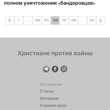
полном уничтожении «бандеровцев»
«
1
…
104
105
106
107
108
…
116
»
Христиане против войны
Материалы
Статьи
Интервью
Комментарии