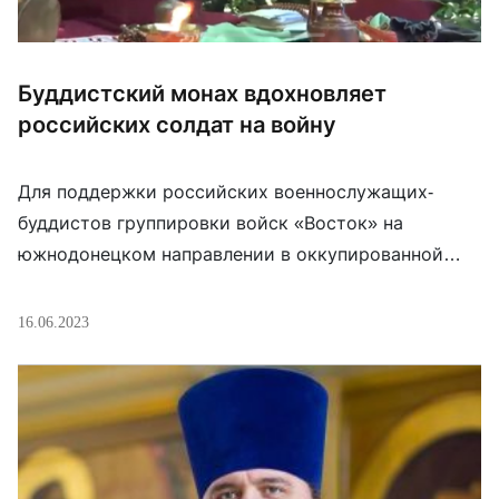
Буддистский монах вдохновляет
российских солдат на войну
Для поддержки российских военнослужащих-
буддистов группировки войск «Восток» на
южнодонецком направлении в оккупированной
части Украины работает бурятский священник
Баир-лама.
16.06.2023