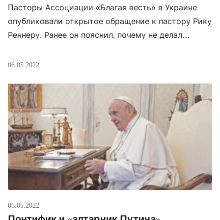
Пасторы Ассоциации «Благая весть» в Украине
опубликовали открытое обращение к пастору Рику
Реннеру. Ранее он пояснил, почему не делал
публичных заявлений по поводу войны в Украине и
почему не собирается делать их в будущем. Рик
06.05.2022
Реннер — известный проповедник, автор ряда книг
по богословию и истории христианства (мировой
тираж более 3,5 млн экземпляров), автор и […]
06.05.2022
Понтифик и «алтарник Путина»