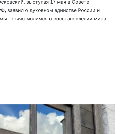
сковский, выступая 17 мая в Совете
Ф, заявил о духовном единстве России и
 мы горячо молимся о восстановлении мира, о
Господь ниспроверг замыслы злой внешней
тывающей ненависть». «Действия
польского Патриархата, легализовавшего
тойны исторического сравнения с униатством.
ой целью этого проекта является
ция Украинской Православной Церкви таким