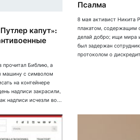
Псалма
8 мая активист Никита 
плакатом, содержащим о
Путлер капут»:
делай добро; ищи мира и
антивоенные
был задержан сотрудник
протоколом о дискредита
 прочитал Библию, а
и машину с символом
исать на контейнере
день надписи закрасили,
как надписи исчезли во