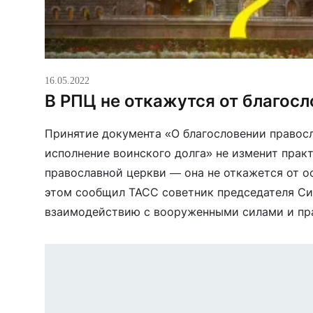
16.05.2022
В РПЦ не откажутся от благос
Принятие документа «О благословении правос
исполнение воинского долга» не изменит прак
православной церкви — она не откажется от о
этом сообщил ТАСС советник председателя Си
взаимодействию с вооруженными силами и п
органами протоиерей Михаил Васильев. Ранее
присутствия РПЦ одобрил с поправками проек
благословении православных […]