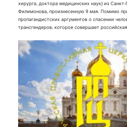
хирурга, доктора медицинских наук) из Санкт
Филимонова, произнесенную 9 мая. Помимо п
пропагандистских аргументов о спасении чело
трансгендеров, которое совершает российская
были и другие яркие высказывания: …Я вам да
как молиться сейчас и чем наша церковь моли