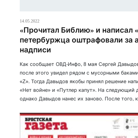
14.05.2022
«Прочитал Библию» и написал «
петербуржца оштрафовали за 
надписи
Как сообщает ОВД-Инфо, 8 мая Сергей Давыдов
после этого увидел рядом с мусорными бакам
«Z». Тогда Давыдов якобы принял решение нап
«Нет войне» и «Путлер капут». На следующий 
однако Давыдов нанес их заново. После того, 
второй раз, Давыдов якобы собирался […]