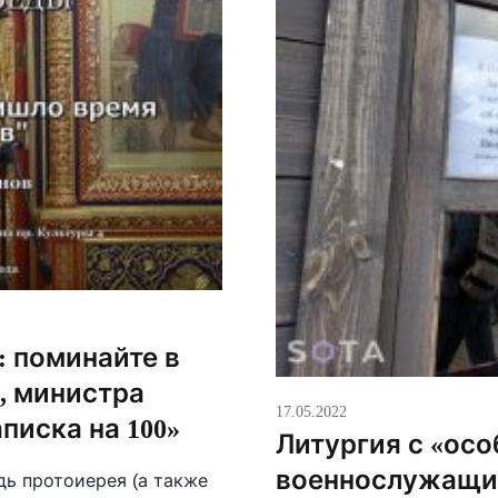
: поминайте в
, министра
17.05.2022
писка на 100»
Литургия с «ос
военнослужащи
дь протоиерея (а также