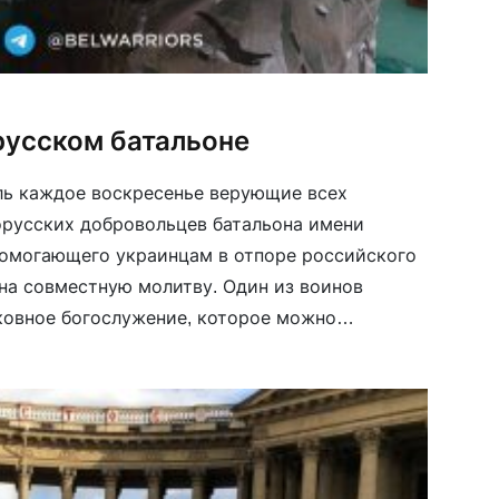
русском батальоне
ль каждое воскресенье верующие всех
орусских добровольцев батальона имени
помогающего украинцам в отпоре российского
на совместную молитву. Один из воинов
ковное богослужение, которое можно
гии в отсутствие священника.