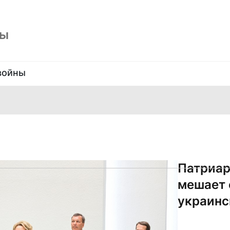
ны
войны
Патриар
мешает 
украинс