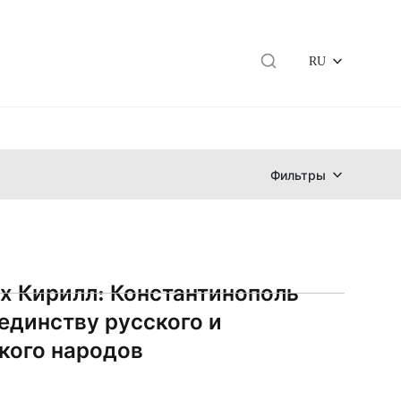
RU
Фильтры
х Кирилл: Константинополь
единству русского и
кого народов