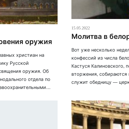
15.05.2022
Молитва в бело
ловения оружия
Вот уже несколько неде
лавных христиан на
конфессий из числа бел
тику Русской
Кастуся Калиновского, 
священия оружия. Об
вторжения, собираются 
нодального отдела по
служит обедницу — цер
равоохранительными
отслужить вместо литур
 пленум Межсоборного
т документа «О