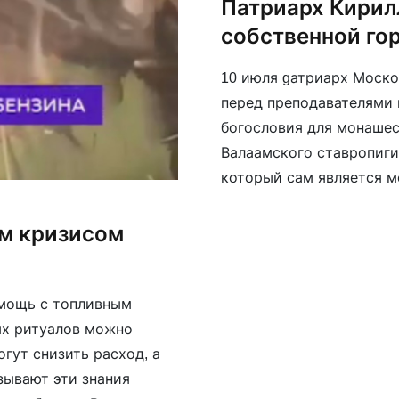
Патриарх Кирил
собственной го
10 июля gатриарх Моско
перед преподавателями 
богословия для монаше
Валаамского ставропиги
который сам является м
от монахов». «Монахи п
они отличаются от други
ым кризисом
которое […]
омощь с топливным
ых ритуалов можно
гут снизить расход, а
зывают эти знания