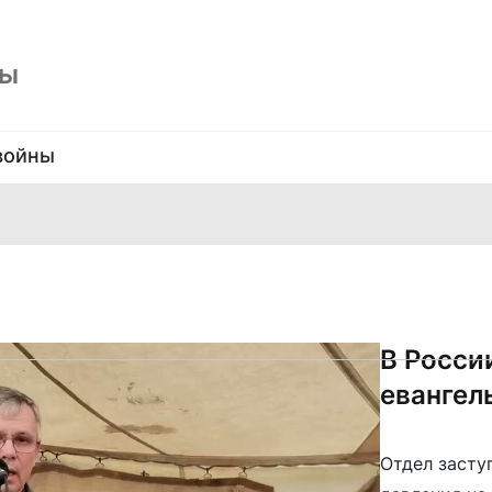
ны
войны
В Росси
евангел
Отдел засту