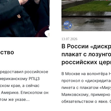
13.07.2026
В России «диск
нство
плакат с лозунг
российских цер
предоставил российское
В Москве на волонтёра 
Американскому РПЦЗ
протокол о «дискредита
ском крае, а сейчас
пикета с плакатом «Мир
 Америке. Епископом он
Маяковскому, примерно 
 том же указе
обязательством о явке.
— протоиерей Владимир
советская формула о мир