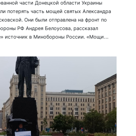
ованной части Донецкой области Украины
ли потерять часть мощей святых Александра
ковской. Они были отправлена на фронт по
ороны РФ Андрея Белоусова, рассказал
е» источник в Минобороны России. «Мощи
а везли военные на своем грузовике на один
тов. Там […]