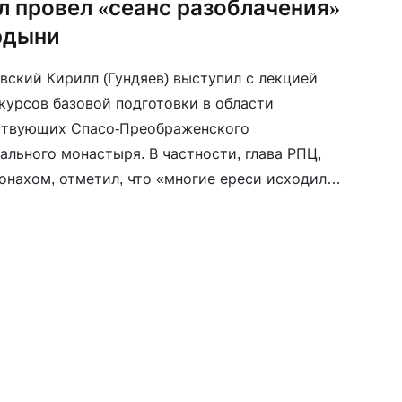
л провел «сеанс разоблачения»
рдыни
вский Кирилл (Гундяев) выступил с лекцией
курсов базовой подготовки в области
ствующих Спасо-Преображенского
ального монастыря. В частности, глава РПЦ,
онахом, отметил, что «многие ереси исходили
олностью посвящают себя служению Церкви,
х, а значит, им открывается некое ведение,