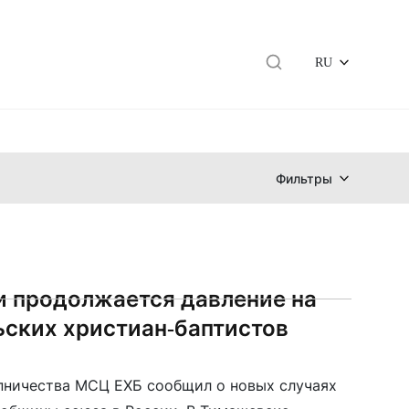
RU
Фильтры
и продолжается давление на
ьских христиан-баптистов
пничества МСЦ ЕХБ сообщил о новых случаях