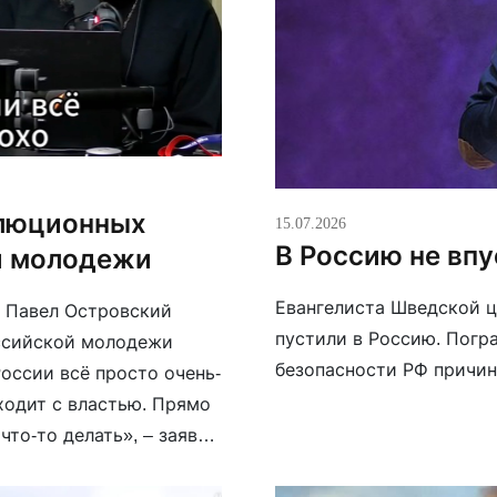
олюционных
15.07.2026
В Россию не впу
й молодежи
Евангелиста Шведской ц
 Павел Островский
пустили в Россию. Погр
оссийской молодежи
безопасности РФ причин
России всё просто очень-
сходит с властью. Прямо
что-то делать», – заявил
нка […]