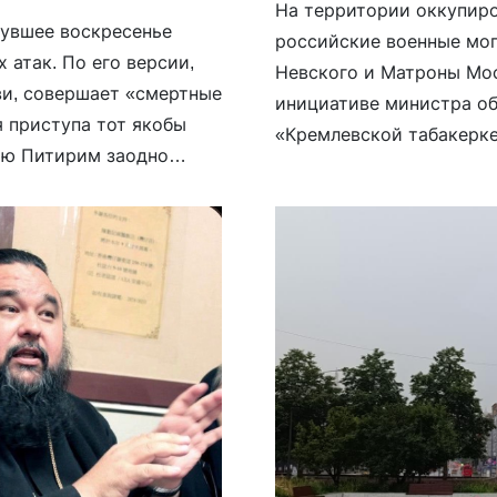
На территории оккупир
нувшее воскресенье
российские военные мог
атак. По его версии,
Невского и Матроны Мос
ви, совершает «смертные
инициативе министра об
я приступа тот якобы
«Кремлевской табакерк
сию Питирим заодно
святого князя Александр
». Лечение у епископа
из важных для ДНР объек