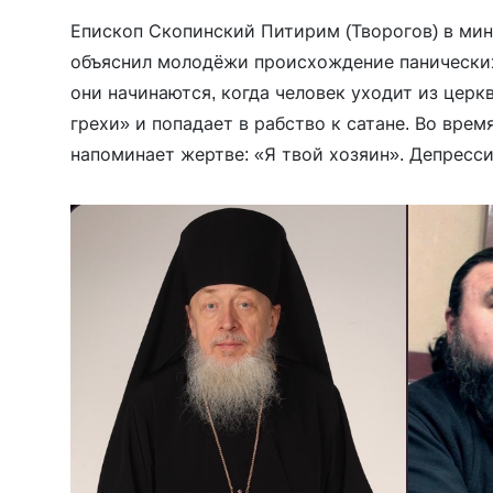
Епископ Скопинский Питирим (Творогов) в ми
объяснил молодёжи происхождение панических 
они начинаются, когда человек уходит из церк
грехи» и попадает в рабство к сатане. Во врем
напоминает жертве: «Я твой хозяин». Депрес
объявил следствием духовной «теплохладности
тоже простое: чаще ходить […]