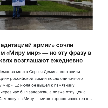
редитацией армии» сочли
ом «Миру мир» — но эту фразу в
квях возглашают ежедневно
Немцова моста Сергея Демина составили
ции» российской армии после одиночного
у мир». 12 июля он вышел к памятнику
через час был задержан, а позже отпущен с
 Сам лозунг «Миру — мир» хорошо известен как
е. Но его также […]