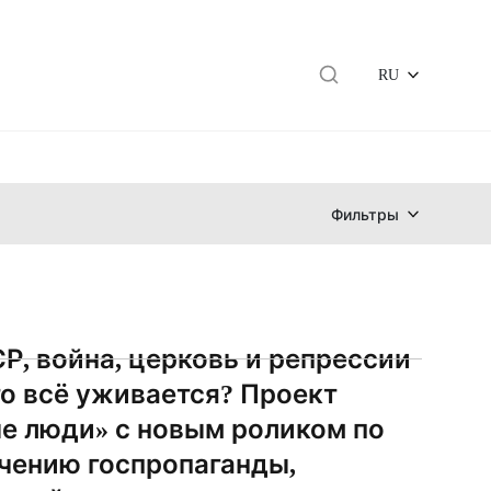
RU
Фильтры
СР, война, церковь и репрессии
то всё уживается? Проект
е люди» с новым роликом по
чению госпропаганды,