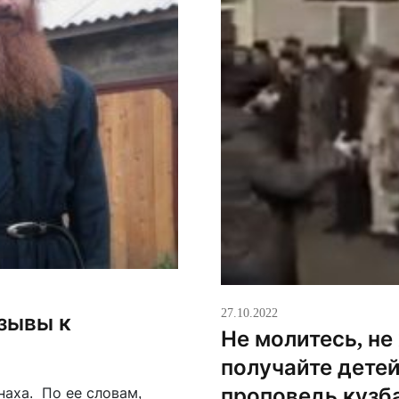
27.10.2022
зывы к
Не молитесь, не
получайте дете
проповедь кузб
аха. По ее словам,