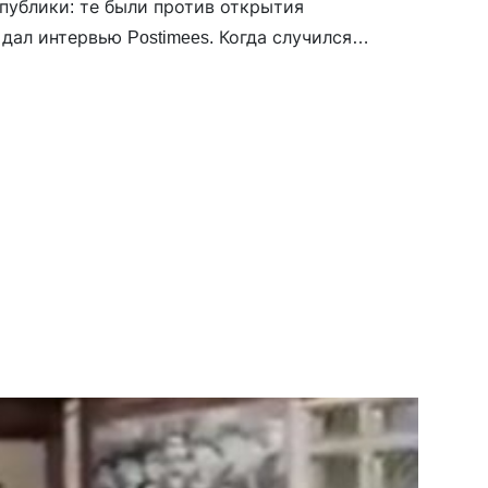
публики: те были против открытия
дал интервью Postimees. Когда случился
е не мог молчать. Я учился в семинарии и
али в разные […]