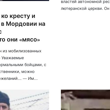
властей автономной рес
лютеранской церкви. Он 
ко кресту и
февраль 2022 года, я уж
параллельно меня посыл
 в Мордовии на
с
то они «мясо»
н из мобилизованных
— Уважаемые
нормальными бойцами, с
ственники, можно
пожеланий… — Им
ое главное — берегите