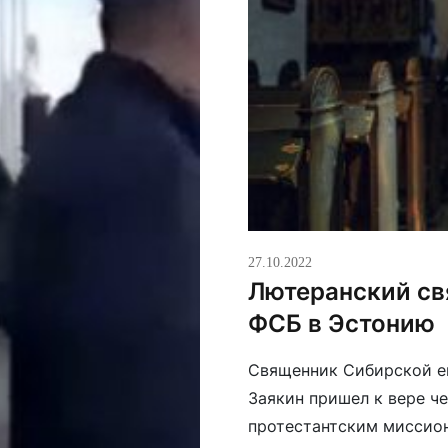
27.10.2022
Лютеранский св
ФСБ в Эстонию
Священник Сибирской е
Заякин пришел к вере че
протестантским миссион