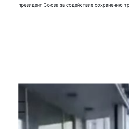
президент Союза за содействие сохранению т
ценностей «Христианский мир», директор Цен
экстремизма и девиантного поведения в молод