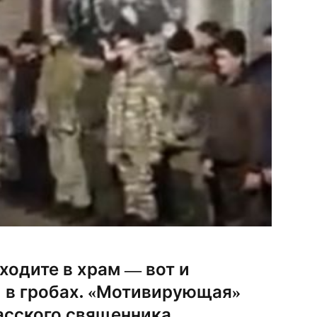
 ходите в храм — вот и
й в гробах. «Мотивирующая»
асского священника