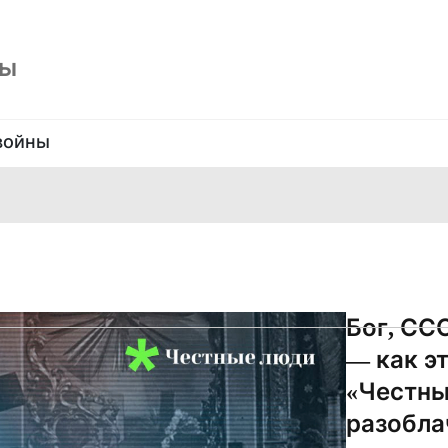
ны
войны
Бог, СС
— как э
«Честны
разобла