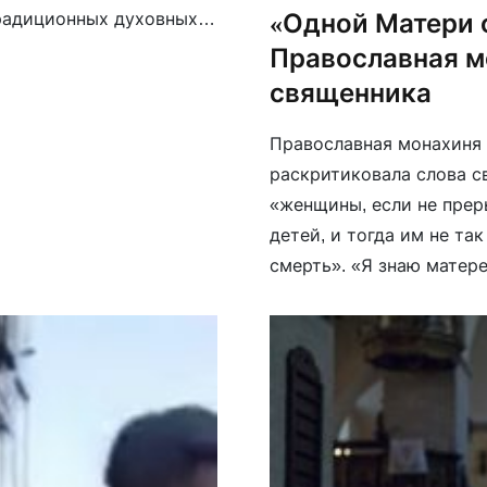
«Одной Матери 
радиционных духовных
тра по профилактике
Православная м
ежной среде […]
священника
Православная монахиня 
раскритиковала слова с
«женщины, если не прер
детей, и тогда им не так
смерть». «Я знаю матер
злым высказыванием сде