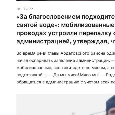
28.10.2022
«За благословением подходите 
святой воде»: мобилизованные
проводах устроили перепалку 
администрацией, утверждая, ч
Во время речи главы Ардатовского района оди
начал оспаривать заявление администрации. 
мобилизованные, все-таки идете не мясом, а 
подготовкой… — Да мы мясо! Мясо мы! — Род
обращаться в администрацию с учетом всех 
объясните, родителям моим объясните! — Сам
друг друга, помогайте, […]