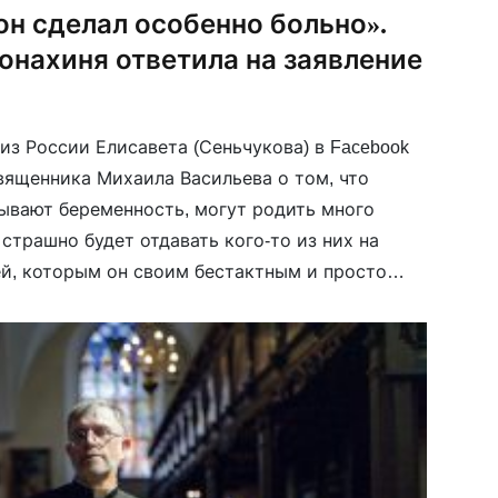
он сделал особенно больно».
онахиня ответила на заявление
из России Елисавета (Сеньчукова) в Facebook
вященника Михаила Васильева о том, что
ывают беременность, могут родить много
 страшно будет отдавать кого-то из них на
ей, которым он своим бестактным и просто
лал больно. Но, думаю, Одной Матери […]