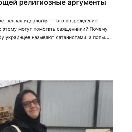
щей религиозные аргументы
рственная идеология — это возрождение
к этому могут помогать священники? Почему
ру украинцев называют сатанистами, а попы
ют мобилизованных и освящают ядерное
обы разобраться с противоречивым
ием религии в госпропаганде, мы задали
вославному священнику и ксендзу.