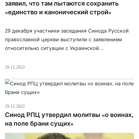
заявил, что там пытаются сохранить
«единство и канонический строй»
29 декабря участники заседания Синода Русской
православной церкви выступили с заявлением
относительно ситуации с Украинской
православной церкви, которая официально
заявляет о своей независимости от РПЦ и
29.12.2022
которую власти Украины подозревают в связях с
Москвой в условиях войны. «Растущее давление
на Украинскую Православную Церковь
сопровождается разнузданной антицерковной
29.12.2022
кампанией в средствах массовой информации,
Синод РПЦ утвердил молитвы «о воинах,
которая ведется с участием […]
на поле брани сущих»