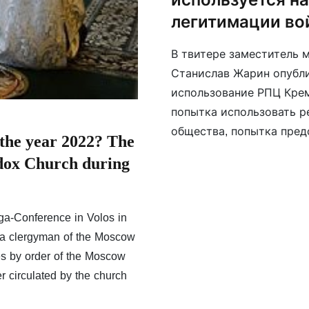
легитимации во
В твитере заместитель
Станислав Жарин опубли
использование РПЦ Крем
попытка использовать р
общества, попытка пре
the year 2022? The
как борьбу добра и зла
odox Church during
представляемый им как
ga-Conference in Volos in
, a clergyman of the Moscow
es by order of the Moscow
er circulated by the church