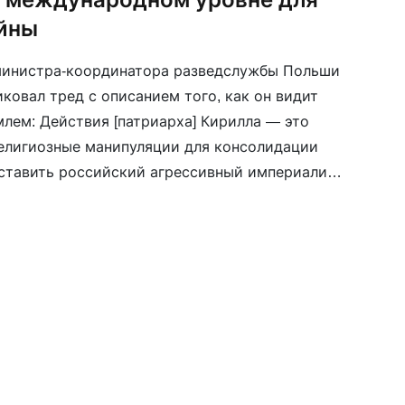
йны
 министра-координатора разведслужбы Польши
ковал тред с описанием того, как он видит
лем: Действия [патриарха] Кирилла — это
елигиозные манипуляции для консолидации
дставить российский агрессивный империализм
, попытка модифицировать образ России,
 убежище нравственных ценностей.