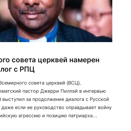
ого совета церквей намерен
лог с РПЦ
Всемирного совета церквей (ВСЦ),
матский пастор Джерри Пиллэй в интервью
nst выступил за продолжение диалога с Русской
 даже если ее руководство оправдывает войну
сийскую агрессию и позицию патриарха
заявил, что ВСЦ продолжает попытки повлиять