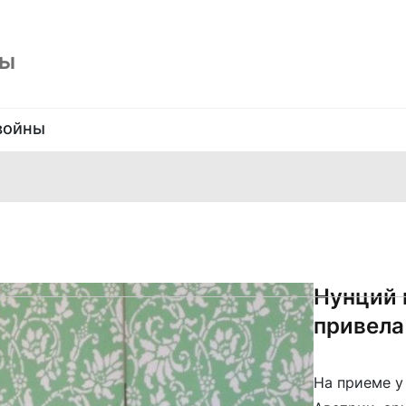
ны
войны
Нунций 
привела
На приеме у