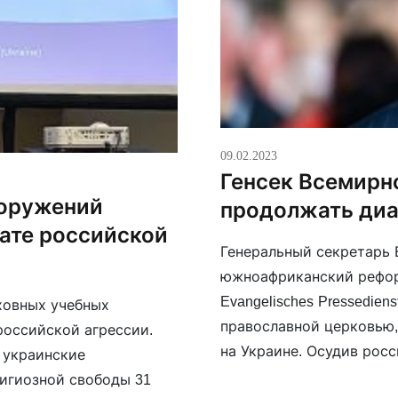
09.02.2023
Генсек Всемирн
ооружений
продолжать диа
тате российской
Генеральный секретарь 
южноафриканский рефор
Evangelisches Pressedie
ховных учебных
православной церковью,
российской агрессии.
на Украине. Осудив рос
 украинские
Кирилла (Гундяева), он 
игиозной свободы 31