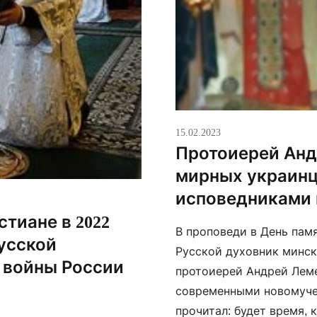
15.02.2023
Протоиерей Анд
мирных украин
исповедниками
тиане в 2022
В проповеди в День пам
усской
Русской духовник минск
 войны России
протоиерей Андрей Леме
современными новомучен
прочитал: будет время, 