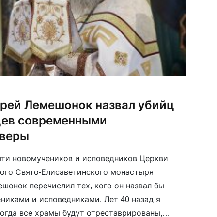
рей Лемешонок назвал убийц
цев современными
 веры
яти новомучеников и исповедников Церкви
ого Свято-Елисаветинского монастыря
шонок перечислил тех, кого он назвал бы
иками и исповедниками. Лет 40 назад я
когда все храмы будут отреставрированы,