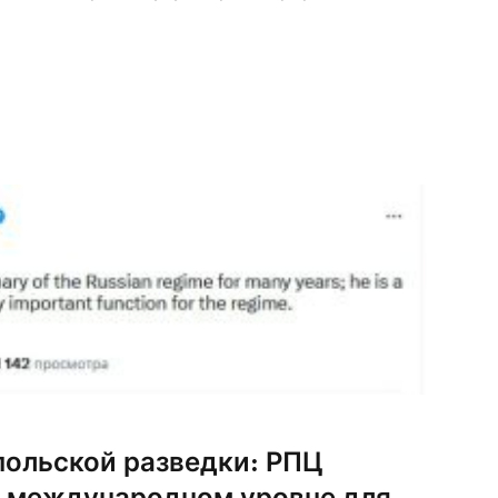
 Духа в этих храмах не будет. Поэтому, думаю,
новомучеников […]
польской разведки: РПЦ
а международном уровне для