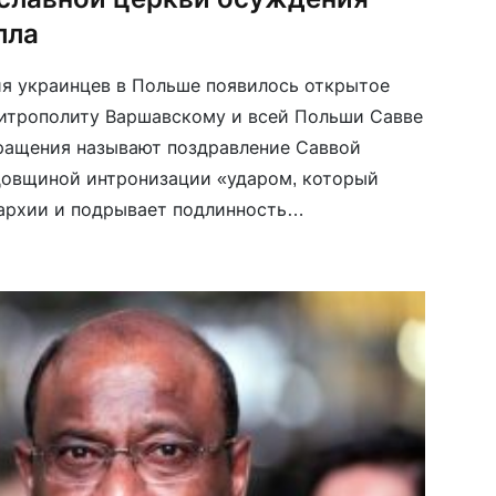
лла
я украинцев в Польше появилось открытое
митрополиту Варшавскому и всей Польши Савве
ращения называют поздравление Саввой
довщиной интронизации «ударом, который
архии и подрывает подлинность
анства». В обращении украинские
ции призывают иерархию Польской
вной церкви занять по примеру Вселенского
…]