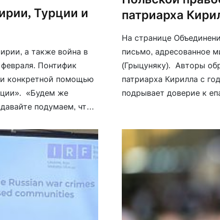
ирии, Турции и
патриарха Кири
На странице Объединени
письмо, адресованное 
ирии, а также война в
(Грыцуняку). Авторы об
 февраля. Понтифик
патриарха Кирилла с го
 и конкретной помощью
подрывает доверие к еп
рции». «Будем же
проповедуемого христи
 давайте подумаем, что
общественные организа
м […]
автокефальной правосла
патриарха Варфоломея [