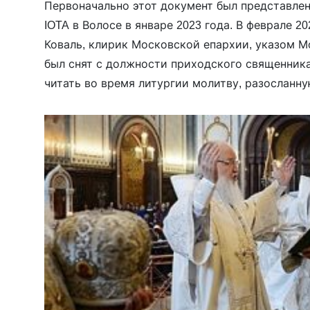
Первоначально этот документ был представле
IOTA в Волосе в январе 2023 года. В феврале 2
Коваль, клирик Московской епархии, указом 
был снят с должности приходского священника
читать во время литургии молитву, разосланн
Но в прошении «Возстани, Боже, в помощь люд