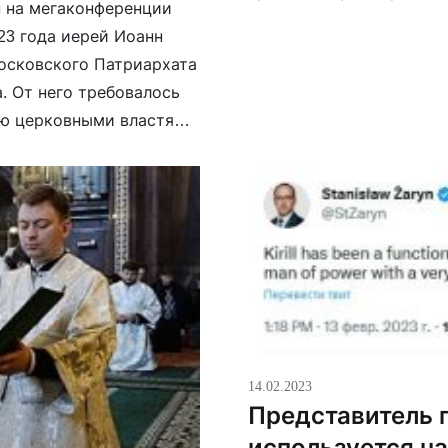
н на мегаконференции
будут сиять куполами, а
023 года иерей Иоанн
список исповедников и 
Московского Патриархата
. От него требовалось
ую церковными властями.
ем Твоим и подаждь […]
14.02.2023
Представитель 
используется н