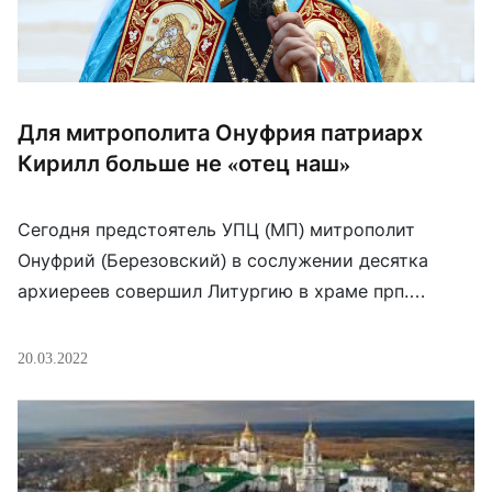
Для митрополита Онуфрия патриарх
Кирилл больше не «отец наш»
Сегодня предстоятель УПЦ (МП) митрополит
Онуфрий (Березовский) в сослужении десятка
архиереев совершил Литургию в храме прп.
Агапита Печерского на территории «нижней
лавры». В «верхней лавре» богослужения с начала
20.03.2022
войны не проводятся. Богослужебное поминовение
патриарха Кирилла осуществлялось весьма
оригинальным образом. На ектениях: «О
святейших патриарсех православных и о