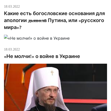
18.03.2022
Какие есть богословские основания для
апологии д̶ь̶я̶в̶о̶л̶а Путина, или «русского
мира»?
18.03.2022
«Не молчи!» о войне в Украине