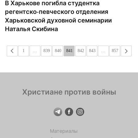
В Харькове погибла студентка
регентско-певческого отделения
Харьковской духовной семинарии
Наталья Скибина
«
1
…
839
840
841
842
843
…
857
»
Христиане против войны
Материалы