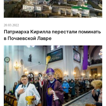
патриархе Кирилле«. От митрополита Онуфрия:
«Великого господина Кирилла, […]
20.03.2022
Патриарха Кирилла перестали поминать
в Почаевской Лавре