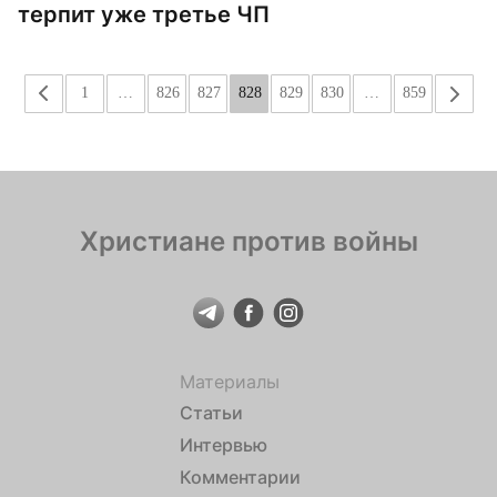
терпит уже третье ЧП
«
1
…
826
827
828
829
830
…
859
»
Христиане против войны
Материалы
Статьи
Интервью
Комментарии