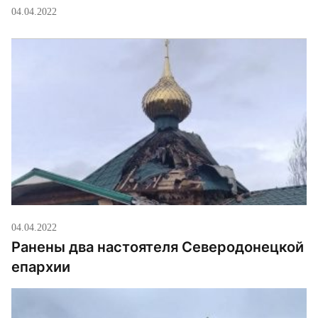
странице в фейсбуке епископ Сильвестр
04.04.2022
(Стойчев), ректор Киевской Духовной Академии
УПЦ. Сравнивая варварство российской армии со
зверствами немецких нацистами в концлагерях,
для осмысления […]
04.04.2022
Ранены два настоятеля Северодонецкой
епархии