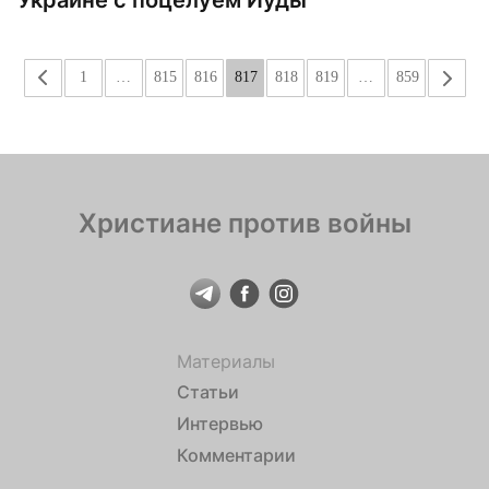
Украине с поцелуем Иуды
«
1
…
815
816
817
818
819
…
859
»
Христиане против войны
Материалы
Статьи
Интервью
Комментарии