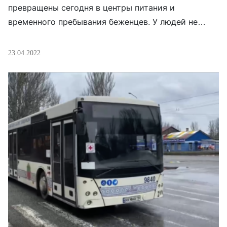
превращены сегодня в центры питания и
временного пребывания беженцев. У людей не
спрашивают их вероисповедание, открывая двери
и сердца для всех.
23.04.2022