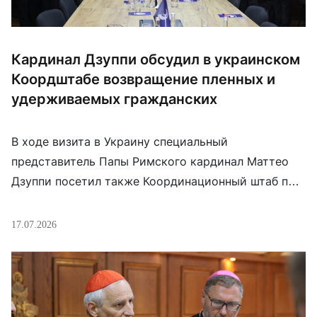
Кардинал Дзуппи обсудил в украинском
Коордштабе возвращение пленных и
удерживаемых гражданских
В ходе визита в Украину специальный
представитель Папы Римского кардинал Маттео
Дзуппи посетил также Координационный штаб по
вопросам обращения с военнопленными. Его
сопровождали апостольский нунций Висвальдас
17.07.2026
Кульбокас и посол Украины при Святом Престоле
Андрей Юраш. Глава Коордштаба Олег Иващенко
поблагодарил Ватикан и Папу Льва XIV за
внимание к гуманитарным последствиям