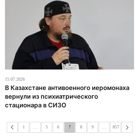
15.07.2026
В Казахстане антивоенного иеромонаха
вернули из психиатрического
стационара в СИЗО
«
1
…
5
6
7
8
9
…
857
»