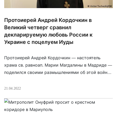
Протоиерей Андрей Кордочкин в
Великий четверг сравнил
декларируемую любовь России к
Украине с поцелуем Иуды
Протоиерей Андрей Кордочкин — настоятель
храма св. равноап. Марии Магдалины в Мадриде —
поделился своими размышлениями об этой войне
в контексте Страстной Седмицы, в частности
Великого Четверга: Великий Четверг. Два месяца
21.04.2022
войны. Поцелуй Иуды. Разве это не странная
форма предательства? Зачем, чтобы предавать,
обрекая на насилие и смерть, нужно имитировать
любовь? Ведь не обязательно было […]