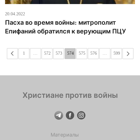
20.04.2022
Пасха во время войны: митрополит
Епифаний обратился к верующим ПЦУ
«
1
…
572
573
574
575
576
…
599
»
Христиане против войны
Материалы