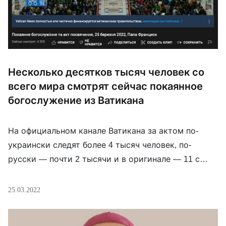
Несколько десятков тысяч человек со
всего мира смотрят сейчас покаянное
богослужение из Ватикана
На официальном канале Ватикана за актом по-
украински следят более 4 тысяч человек, по-
русски — почти 2 тысячи и в оригинале — 11 с
половиной тысяч. Данный чин проходит 25 марта
2022 года в ходе покаянного богослужения,
25.03.2022
которое началось в 17 часов по римскому
времени, сам же акт посвящения будет иметь