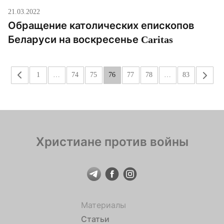
21.03.2022
Обращение католических епископов
Беларуси на воскресенье Caritas
«
1
…
74
75
76
77
78
…
83
»
Христиане против войны
Материалы
Статьи