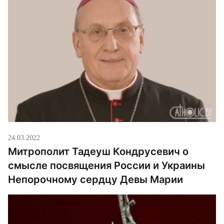
место около 18.30 по римскому […]
24.03.2022
Митрополит Тадеуш Кондрусевич о
смысле посвящения России и Украины
Непорочному сердцу Девы Марии