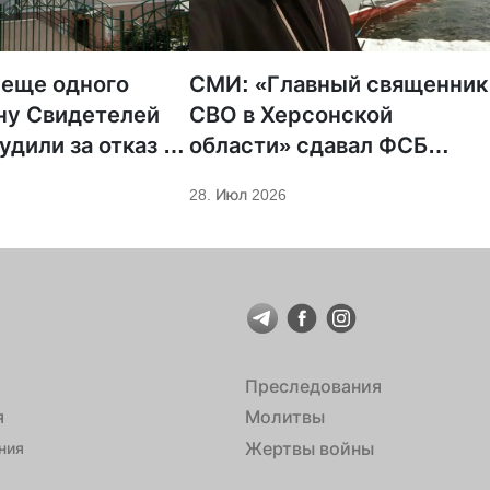
 еще одного
СМИ: «Главный священник
ну Свидетелей
СВО в Херсонской
удили за отказ от
области» сдавал ФСБ
ции
проукраинских
28. Июл 2026
священников
Преследования
я
Молитвы
Жертвы войны
ния