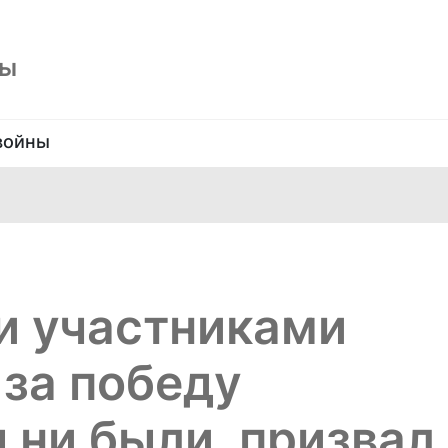
ны
войны
и участниками
 за победу
 ни были, призвал