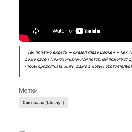
«Так приятно видеть, – сказал глава церкви, – как
даже своей личной жизненной историей помогают др
чтобы продолжать жить, даже в новых обстоятельст
Метки
Святослав (Шевчук)
Предыдущая запись и следующая запись