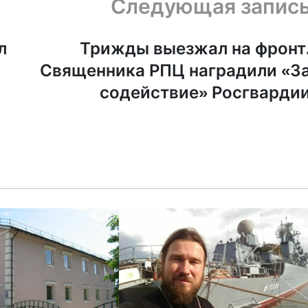
Следующая запис
л
Трижды выезжал на фронт
Священника РПЦ наградили «З
содействие» Росгварди