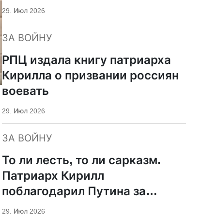
29. Июл 2026
ЗА ВОЙНУ
РПЦ издала книгу патриарха
Кирилла о призвании россиян
воевать
29. Июл 2026
ЗА ВОЙНУ
То ли лесть, то ли сарказм.
Патриарх Кирилл
поблагодарил Путина за
защиту суверенитета и
29. Июл 2026