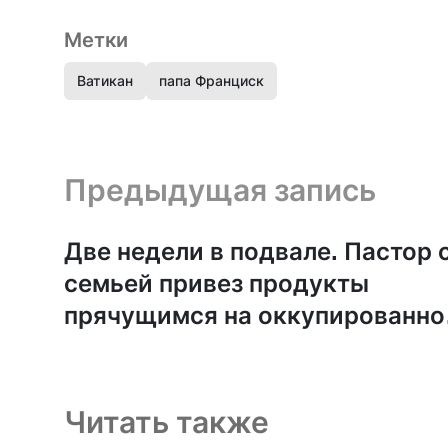
Метки
Ватикан
папа Франциск
Предыдущая запись и следующая запись
Предыдущая запись
Две недели в подвале. Пастор 
семьей привез продукты
прячущимся на оккупированно
территории и сам там вынужде
был остаться
Читать также