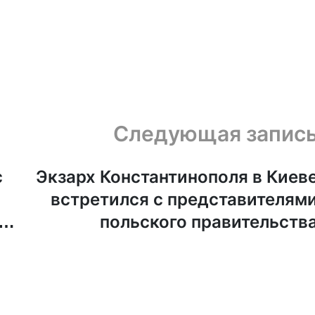
Следующая запис
с
Экзарх Константинополя в Киев
встретился с представителям
й
польского правительств
н