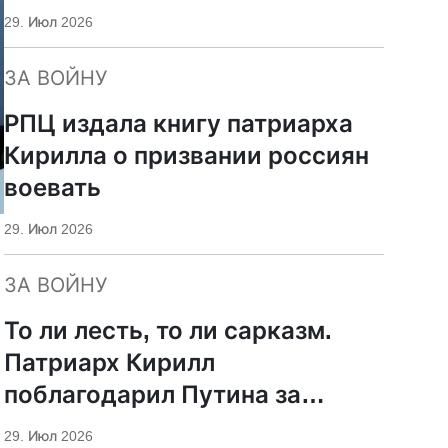
29. Июл 2026
ЗА ВОЙНУ
РПЦ издала книгу патриарха
Кирилла о призвании россиян
воевать
29. Июл 2026
ЗА ВОЙНУ
То ли лесть, то ли сарказм.
Патриарх Кирилл
поблагодарил Путина за
защиту суверенитета и
29. Июл 2026