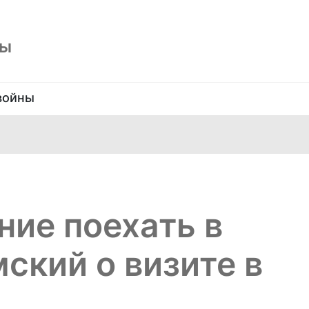
ны
войны
ие поехать в
ский о визите в