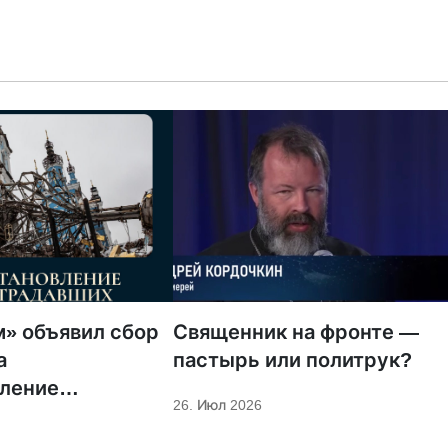
» объявил сбор
Священник на фронте —
а
пастырь или политрук?
вление
26. Июл 2026
нных храмов и
ых домов в