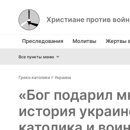
Христиане против вой
Преследования
Молитвы
Жертвы 
Все пункты меню
Греко-католики
//
Украина
«Бог подарил м
история украин
католика и вои