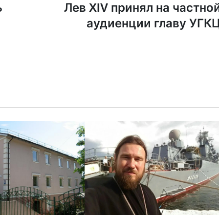
ь
Лев XIV принял на частно
аудиенции главу УГК