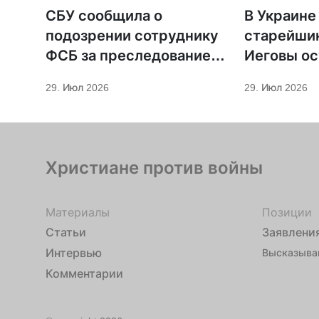
СБУ сообщила о
В Украине
подозрении сотруднику
старейши
ФСБ за преследование
Иеговы ос
священников ПЦУ
мобилиза
29. Июл 2026
29. Июл 2026
Христиане против войны
Материалы
Позиции
Статьи
Заявлени
Интервью
Высказыва
Комментарии