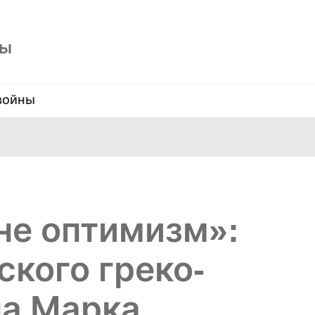
ны
войны
не оптимизм»:
ского греко-
на Марка