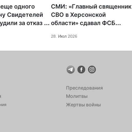
 еще одного
СМИ: «Главный священник
ну Свидетелей
СВО в Херсонской
удили за отказ от
области» сдавал ФСБ
ции
проукраинских
28. Июл 2026
священников
Преследования
я
Молитвы
Жертвы войны
ния