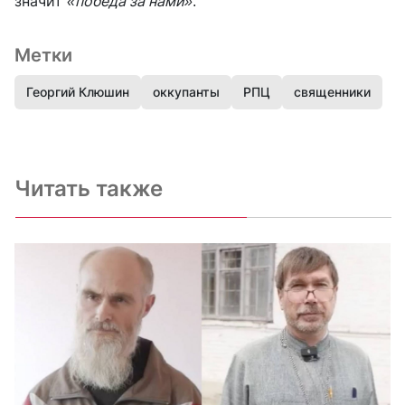
значит
«победа за нами»
.
Метки
Георгий Клюшин
оккупанты
РПЦ
священники
Читать также