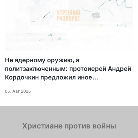
Не ядерному оружию, а
политзаключенным: протоиерей Андрей
Кордочкин предложил иное
покровительство для Серафима
05. Авг 2026
Саровского
Христиане против войны