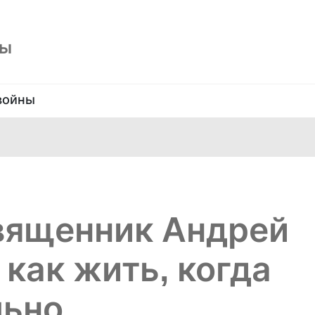
ны
войны
вященник Андрей
 как жить, когда
льно