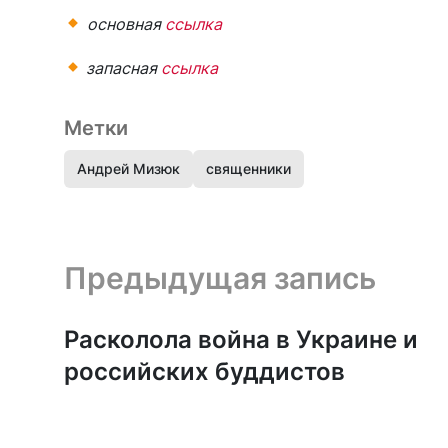
основная
ссылка
запасная
ссылка
Метки
Андрей Мизюк
священники
Предыдущая запись и следующая запись
Предыдущая запись
Расколола война в Украине и
российских буддистов