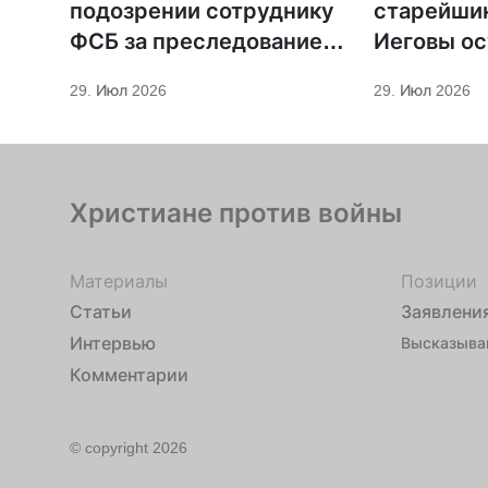
подозрении сотруднику
старейши
ФСБ за преследование
Иеговы ос
священников ПЦУ
мобилиза
29. Июл 2026
29. Июл 2026
Христиане против войны
Материалы
Позиции
Статьи
Заявлени
Интервью
Высказыва
Комментарии
© copyright 2026