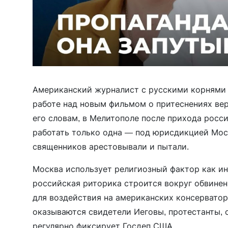
Американский журналист с русскими корням
работе над новым фильмом о притеснениях ве
его словам, в Мелитополе после прихода росс
работать только одна — под юрисдикцией Мос
священников арестовывали и пытали.
Москва использует религиозный фактор как ин
российская риторика строится вокруг обвинен
для воздействия на американских консерватор
оказываются свидетели Иеговы, протестанты, 
регулярно фиксирует Госдеп США.