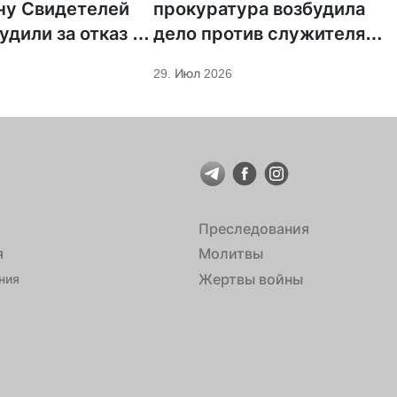
ну Свидетелей
прокуратура возбудила
удили за отказ от
дело против служителя
ции
МСЦ ЕХБ
29. Июл 2026
Преследования
я
Молитвы
Жертвы войны
ния