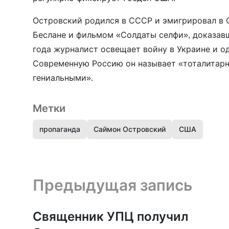
Островский родился в СССР и эмигрировал в С
Беслане и фильмом «Солдаты селфи», доказавш
года журналист освещает войну в Украине и од
Современную Россию он называет «тоталитарн
гениальными».
Метки
пропаганда
Саймон Островский
США
Предыдущая запись и следующая запись
Предыдущая запись
Священник УПЦ получил