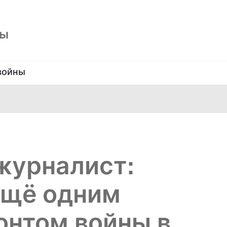
ны
войны
журналист:
ещё одним
онтом войны в