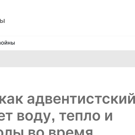
ны
войны
как адвентистски
т воду, тепло и
олы во время