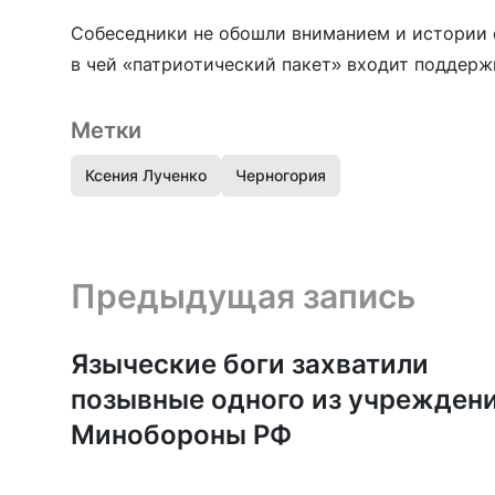
Собеседники не обошли вниманием и истории с
в чей «патриотический пакет» входит поддерж
Метки
Ксения Лученко
Черногория
Предыдущая запись и следующая запись
Предыдущая запись
Языческие боги захватили
позывные одного из учрежден
Минобороны РФ