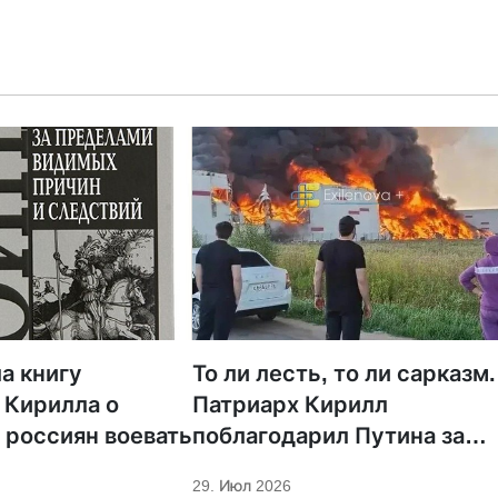
а книгу
То ли лесть, то ли сарказм.
 Кирилла о
Патриарх Кирилл
 россиян воевать
поблагодарил Путина за
защиту суверенитета и
29. Июл 2026
экономическое развитие