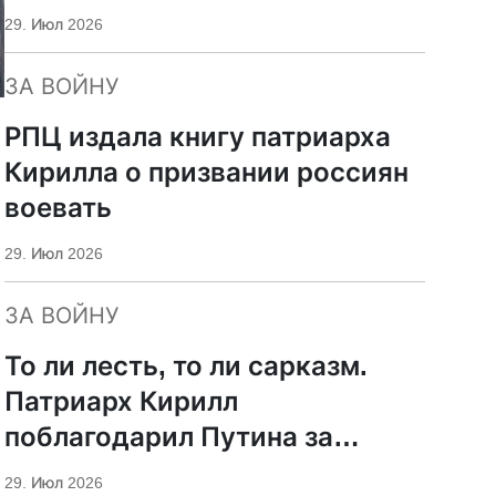
29. Июл 2026
ЗА ВОЙНУ
РПЦ издала книгу патриарха
Кирилла о призвании россиян
воевать
29. Июл 2026
ЗА ВОЙНУ
То ли лесть, то ли сарказм.
Патриарх Кирилл
поблагодарил Путина за
защиту суверенитета и
29. Июл 2026