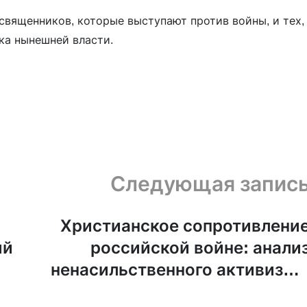
вященников, которые выступают против войны, и тех,
ка нынешней власти.
Следующая запис
Христианское сопротивлени
ий
российской войне: анали
ненасильственного активизма
Часть 