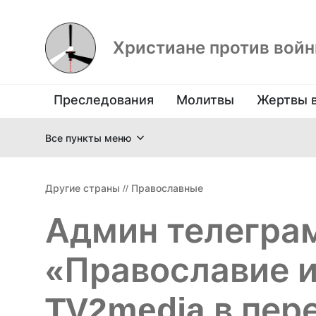
Христиане против вой
Преследования
Молитвы
Жертвы 
Все пункты меню
Другие страны
//
Православные
Админ телегра
«Православие и
TV2media в пер