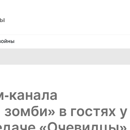
ны
войны
м-канала
 зомби» в гостях у
едаче «Очевидцы»