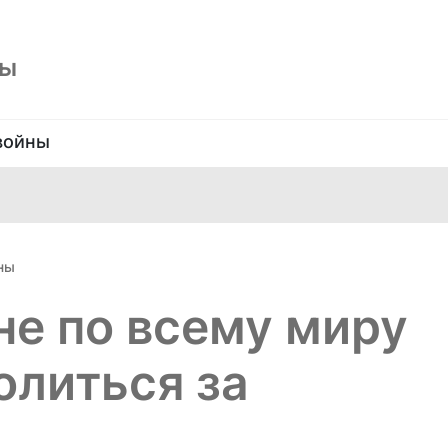
ны
войны
ны
не по всему миру
олиться за