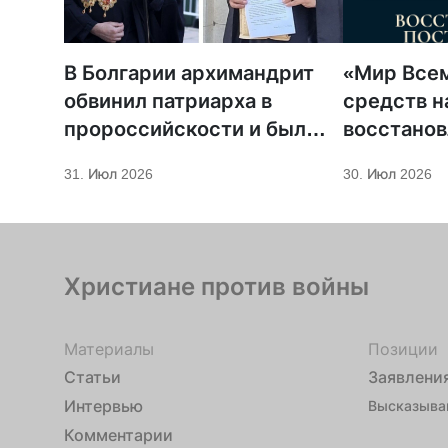
В Болгарии архимандрит
«Мир Всем
обвинил патриарха в
средств н
пророссийскости и был
восстано
отстранен
поврежде
31. Июл 2026
30. Июл 2026
молитвенн
Украине
Христиане против войны
Материалы
Позиции
Статьи
Заявлени
Интервью
Высказыва
Комментарии