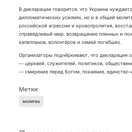
В декларации говорится, что Украина нуждаетс
дипломатических усилиях, но и в общей молит
российской агрессии и кровопролития, восст
справедливый мир, возвращение пленных и по
капелланов, волонтёров и семей погибших.
Организаторы подчёркивают, что декларация о
— церквей, служителей, политиков, обществе
— смирение перед Богом, покаяние, единство 
Метки
молитва
Предыдущая запись и следующая запись