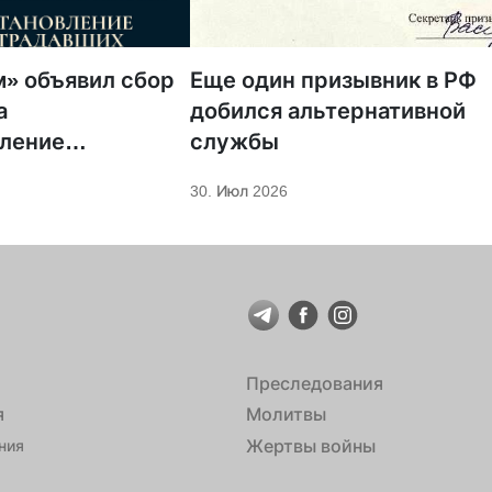
» объявил сбор
Еще один призывник в РФ
а
добился альтернативной
вление
службы
нных храмов и
30. Июл 2026
ых домов в
Преследования
я
Молитвы
Жертвы войны
ния