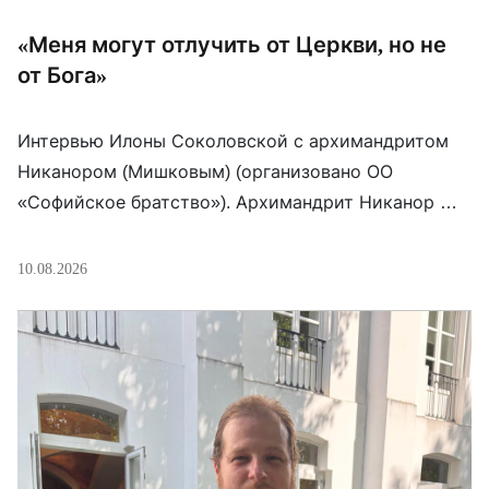
«Меня могут отлучить от Церкви, но не
от Бога»
Интервью Илоны Соколовской с архимандритом
Никанором (Мишковым) (организовано ОО
«Софийское братство»). Архимандрит Никанор —
игумен Црногорского (Гигинского) монастыря
святых бессребреников Космы и Дамиана, клирик
10.08.2026
Болгарской православной церкви. Он открыто
поддержал Украину, оказался в центре громкого
конфликта с руководством своей Церкви и
сегодня сам предстаёт перед церковным судом. В
этой беседе речь идёт о причинах его […]