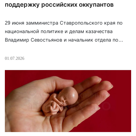
поддержку российских оккупантов
29 июня замминистра Ставропольского края по
национальной политике и делам казачества
Владимир Севостьянов и начальник отдела по
делам религий Илья Клепиков встретились с
начальствующим епископом Российского
01.07.2026
объединенного союза христиан веры евангельской
(пятидесятников) Сергеем Ряховским и с
полномочным представителем епископа Филиппом
Дмитриевым. Среди прочего они “обсудили меры
поддержки военнослужащих, принимающих
участие в специальной военной операции”.