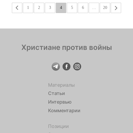
«
1
2
3
4
5
6
…
20
»
Христиане против войны
Материалы
Статьи
Интервью
Комментарии
Позиции