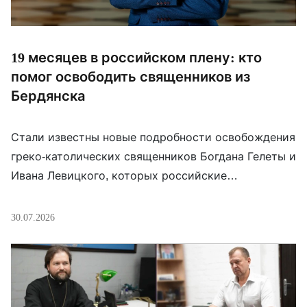
19 месяцев в российском плену: кто
помог освободить священников из
Бердянска
Стали известны новые подробности освобождения
греко-католических священников Богдана Гелеты и
Ивана Левицкого, которых российские
оккупационные силы захватили в Бердянске в
ноябре 2022 года. Отцы-редемптористы провели в
30.07.2026
плену более 19 месяцев, пережили допросы,
обвинения в «терроризме» и пытки. После их
исчезновения почти никто не знал, где находятся
священники и живы ли они. Но за их