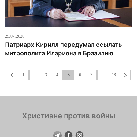
29.07.2026
Патриарх Кирилл передумал ссылать
митрополита Илариона в Бразилию
«
1
…
3
4
5
6
7
…
18
»
Христиане против войны