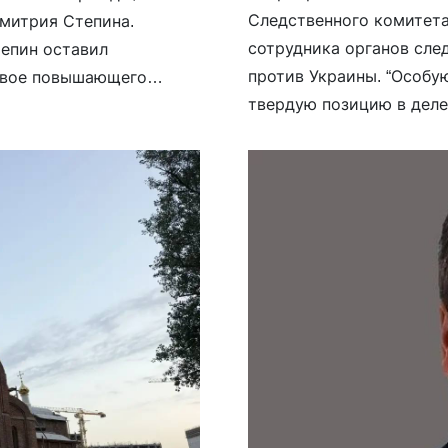
Следственного комитета
Дмитрия Степина.
сотрудника органов сле
тепин оставил
против Украины. “Особу
двое повышающего
твердую позицию в дел
оду без счетчика. В
операции и членам их се