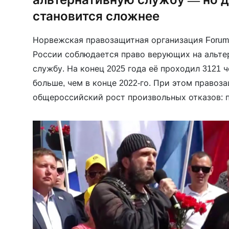
становится сложнее
Норвежская правозащитная организация Forum 
России соблюдается право верующих на альт
службу. На конец 2025 года её проходил 3121 
больше, чем в конце 2022-го. При этом право
общероссийский рост произвольных отказов:
часто не объясняют решения и игнорируют да
обоснованные религиозные убеждения. В Удмур