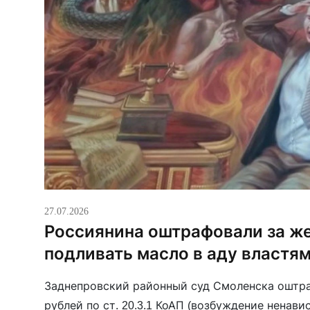
27.07.2026
Россиянина оштрафовали за ж
подливать масло в аду властя
Заднепровский районный суд Смоленска оштра
рублей по ст. 20.3.1 КоАП (возбуждение ненави