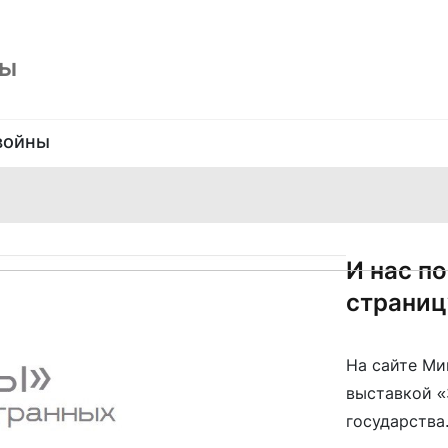
ны
войны
И нас п
страниц
На сайте Ми
выставкой «
государства