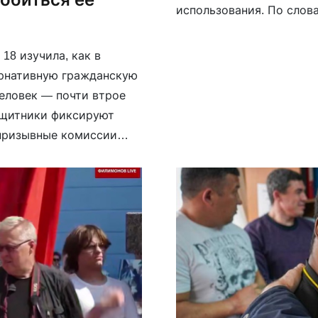
использования. По слова
находящиеся за границей
18 изучила, как в
ернативную гражданскую
человек — почти втрое
защитники фиксируют
 призывные комиссии
же подробно
тии […]