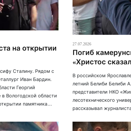
27.07.2026
ста на открытии
Погиб камерунс
«Христос сказал
сифу Сталину. Рядом с
В российском Ярославле
таллург Иван Бардин.
летний Белиби Белиби А
бласти Георгий
представители НКО «Жив
 в Вологодской области
лесотехнического универ
 открытии памятника
рассказывал журналиста
ксандр «Хирург»
а после службы хочет в
отив своей Родины. Он
страны. «Я христианин.