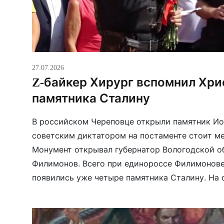
27.07.2026
Z-байкер Хирург вспомнил Хри
памятника Сталину
В российском Череповце открыли памятник Ио
советским диктатором на постаменте стоит ме
Монумент открывал губернатор Вологодской о
Филимонов. Всего при единороссе Филимонове
появились уже четыре памятника Сталину. На
также выступил уроженец Украины байкер Але
Залдастанов, который поддерживает войну пр
похвалил […]