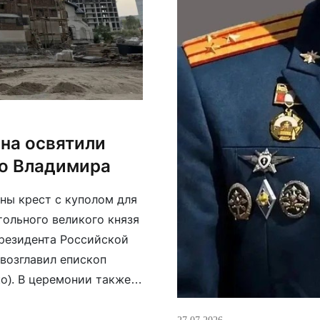
ина освятили
го Владимира
ны крест с куполом для
тольного великого князя
президента Российской
возглавил епископ
о). В церемонии также
, казачий генерал-
лий Кузнецов […]
27.07.2026