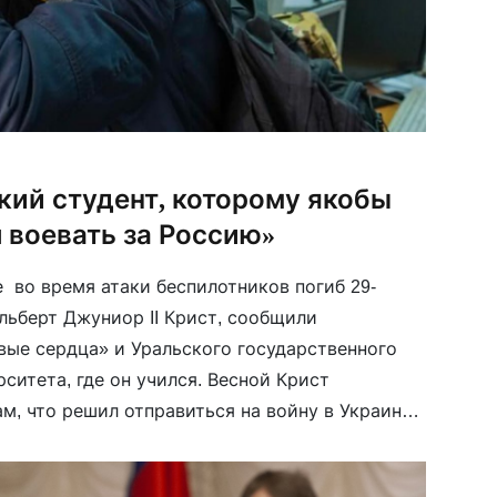
кий студент, которому якобы
 воевать за Россию»
 во время атаки беспилотников погиб 29-
льберт Джуниор II Крист, сообщили
ые сердца» и Уральского государственного
ситета, где он учился. Весной Крист
м, что решил отправиться на войну в Украине,
ернуться в Камерун и стать президентом
 Мой Бог Иисус […]