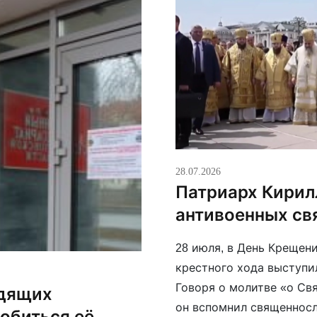
28.07.2026
Патриарх Кирил
антивоенных св
28 июля, в День Крещени
крестного хода выступи
Говоря о молитве «о Свя
одящих
он вспомнил священносл
обиться её