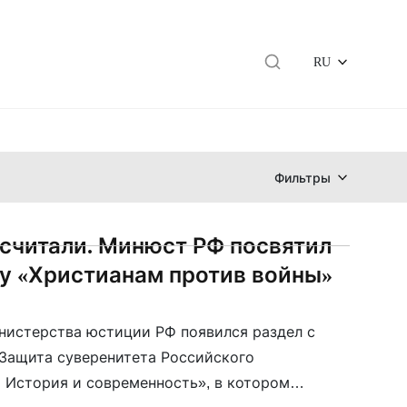
RU
Фильтры
осчитали. Минюст РФ посвятил
у «Христианам против войны»
нистерства юстиции РФ появился раздел с
Защита суверенитета Российского
. История и современность», в котором