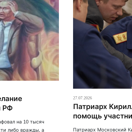
елание
27.07.2026
Патриарх Кирилл
м РФ
помощь участн
фовал на 10 тысяч
Патриарх Московский Ки
сти либо вражды, а