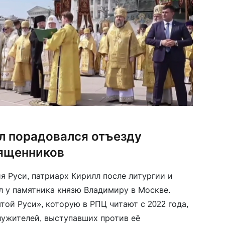
л порадовался отъезду
ященников
я Руси, патриарх Кирилл после литургии и
л у памятника князю Владимиру в Москве.
той Руси», которую в РПЦ читают с 2022 года,
ужителей, выступавших против её