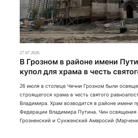
27.07.2026
В Грозном в районе имени Пут
купол для храма в честь свято
26 июля в столице Чечни Грозном были освяще
строящегося храма в честь святого равноапос
Владимира. Храм возводится в районе имени 
Федерации Владимира Путина. Чин освящения 
Грозненский и Сунженский Амвросий (Марченк
участвовали вице-премьер Чечни Ахмед Дудаев
атаман Всероссийского казачьего войска Вита