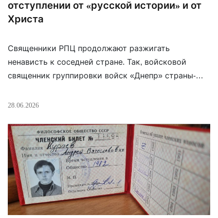
отступлении от «русской истории» и от
Христа
Священники РПЦ продолжают разжигать
ненависть к соседней стране. Так, войсковой
священник группировки войск «Днепр» страны-
агрессора Владимир Аксенов заявил, что это
якобы Украина отступила от Христа. «На Украине,
28.06.2026
к сожалению, я думаю так, что страна – она
отступила от Христа. Отступила от общей
(русской) истории, от Победы в Великой
Отечественной войне. Будущего наверное у такой
страны […]