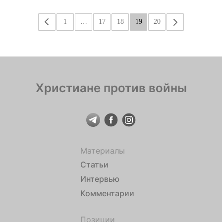
«
1
…
17
18
19
20
»
Христиане против войны
Материалы
Статьи
Интервью
Комментарии
Позиции