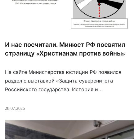
И нас посчитали. Минюст РФ посвятил
страницу «Христианам против войны»
На сайте Министерства юстиции РФ появился
раздел с выставкой «Защита суверенитета
Российского государства. История и
современность», в котором рассказывается о
попытках «нарушения суверенитета» России.
28.07.2026
Среди прочего там есть и раздел о людях и
организациях, которых Минюст вносил в реестр
«иностранных агентов». В этом разделе создана