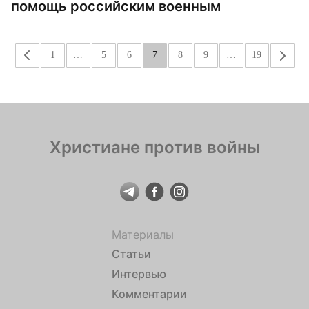
помощь российским военным
«
1
…
5
6
7
8
9
…
19
»
Христиане против войны
Материалы
Статьи
Интервью
Комментарии