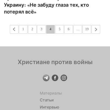
Украину: «Не забуду глаза тех, кто
потерял всё»
«
1
2
3
4
5
6
…
19
»
Христиане против войны
Материалы
Статьи
Интервью