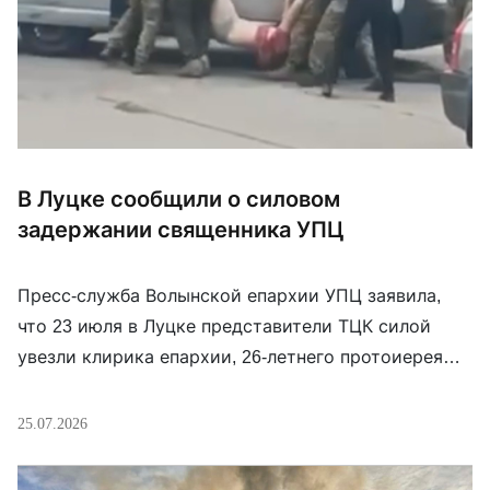
В Луцке сообщили о силовом
задержании священника УПЦ
Пресс-служба Волынской епархии УПЦ заявила,
что 23 июля в Луцке представители ТЦК силой
увезли клирика епархии, 26-летнего протоиерея
Иоанна Кузьминского — настоятеля храма
святителя Иоанна Милостивого в селе Любче. По
25.07.2026
словам жены священника, сотрудники ТЦК зашли в
помещение магазина, где он работал. Епархия