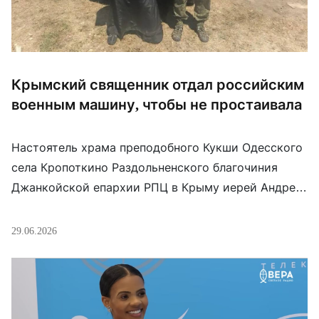
Крымский священник отдал российским
военным машину, чтобы не простаивала
Настоятель храма преподобного Кукши Одесского
села Кропоткино Раздольненского благочиния
Джанкойской епархии РПЦ в Крыму иерей Андрей
Сопельник передал российским оккупационным
войскам, воюющим в Запорожской области
29.06.2026
Украины, личный автомобиль Mitsubishi Pajero с
прицепом. Видимо, намекая на топливный кризис в
Крыму, священник заявил: «Техника должна
служить тем, кто сегодня находится на передовой,