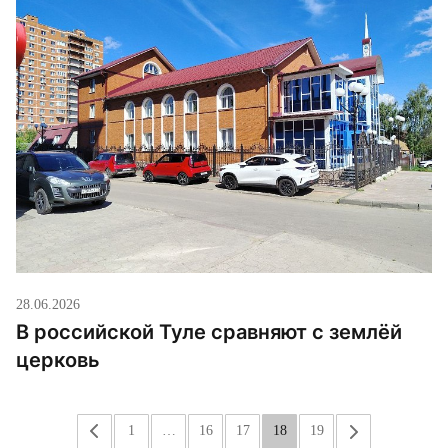
28.06.2026
В российской Туле сравняют с землёй
церковь
«
1
…
16
17
18
19
»