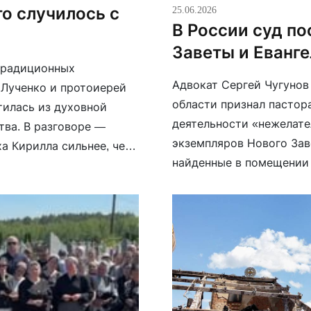
то случилось с
25.06.2026
В России суд п
Заветы и Еванге
традиционных
Адвокат Сергей Чугунов
 Лученко и протоиерей
области признал пастор
тилась из духовной
деятельности «нежелате
тва. В разговоре —
экземпляров Нового Зав
а Кирилла сильнее, чем
найденные в помещении 
православие, где кругом
Евразия», которую в Ро
од […]
Защита указывала, что р