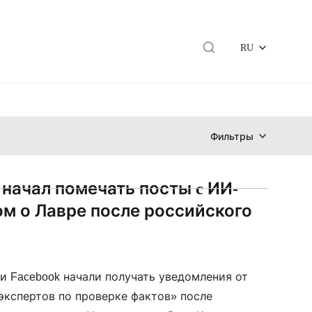
RU
Фильтры
 начал помечать посты c ИИ-
ом о Лавре после российского
и Facebook начали получать уведомления от
экспертов по проверке фактов» после