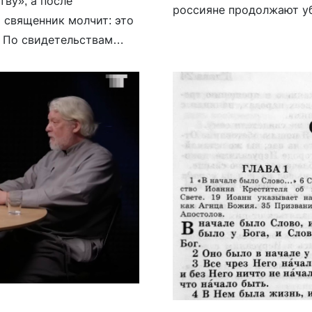
ву», а после
россияне продолжают уб
 священник молчит: это
интервью Бернс назвал 
. По свидетельствам
Трампу: обеспечить ВСУ 
сте с Околотовичем