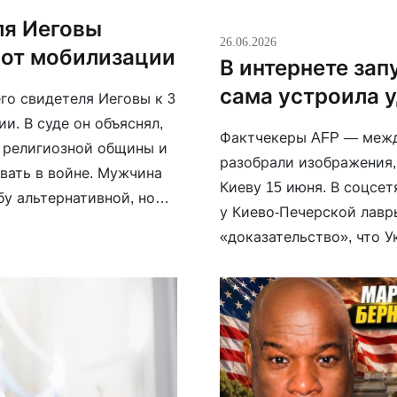
ля Иеговы
26.06.2026
з от мобилизации
В интернете зап
сама устроила у
го свидетеля Иеговы к 3
и. В суде он объяснял,
Фактчекеры AFP — между
я религиозной общины и
разобрали изображения,
вать в войне. Мужчина
Киеву 15 июня. В соцсе
у альтернативной, но
у Киево-Печерской лав
«доказательство», что У
установило, что эти из
интеллектом. Журналист