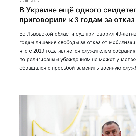
26.06.2026
В Украине ещё одного свидете
приговорили к 3 годам за отка
Во Львовской области суд приговорил 49-летне
годам лишения свободы за отказ от мобилизаци
что с 2019 года является служителем собрани
по религиозным убеждениям не может участво
обращался с просьбой заменить военную служб
получил отказ: ему указали, что во время […]