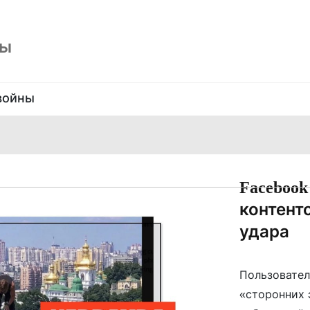
ны
войны
Facebook
контент
удара
Пользовател
«сторонних 