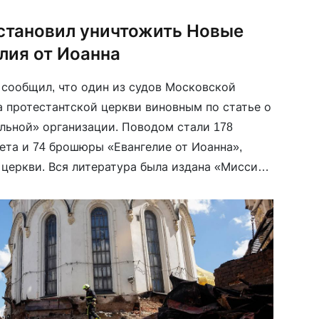
остановил уничтожить Новые
лия от Иоанна
 сообщил, что один из судов Московской
а протестантской церкви виновным по статье о
льной» организации. Поводом стали 178
ета и 74 брошюры «Евангелие от Иоанна»,
церкви. Вся литература была издана «Миссией
ссии признали «нежелательной» организацией.
ечь идет о […]