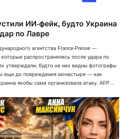
устили ИИ-фейк, будто Украина
дар по Лавре
народного агентства France-Presse —
 которые распространялись после удара по
тях утверждали, будто на них видны фотографы
ры еще до повреждения монастыря — как
краина якобы сама организовала атаку. AFP
ображения были сгенерированы искусственным
ы сравнили их с реальными […]