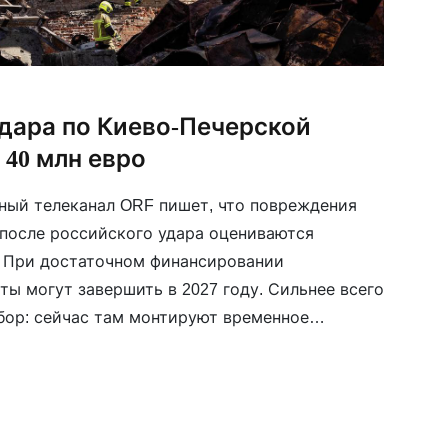
удара по Киево-Печерской
 40 млн евро
ный телеканал ORF пишет, что повреждения
после российского удара оцениваются
. При достаточном финансировании
ты могут завершить в 2027 году. Сильнее всего
бор: сейчас там монтируют временное
я с 1990 года входит в список Всемирного
руют постепенно снова открывать для