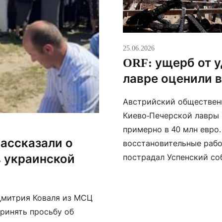
25.06.2026
ORF: ущерб от 
лавре оценили в
Австрийский обществен
Киево-Печерской лавры 
примерно в 40 млн евро
ассказали о
восстановительные рабо
в украинской
пострадал Успенский со
покрытие. Лавру, котора
наследия UNESCO, плани
 Дмитрия Коваля из МСЦ
посетителей […]
принять просьбу об