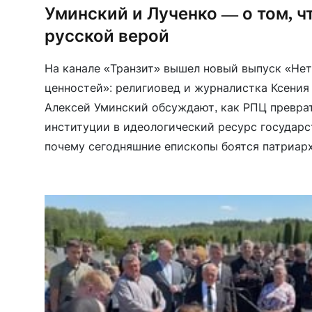
Уминский и Лученко — о том, ч
русской верой
На канале «Транзит» вышел новый выпуск «Не
ценностей»: религиовед и журналистка Ксения
Алексей Уминский обсуждают, как РПЦ превра
институции в идеологический ресурс государс
почему сегодняшние епископы боятся патриарх
советских чиновников по делам религий, как «
враги» вытеснило Евангелие, и почему война п