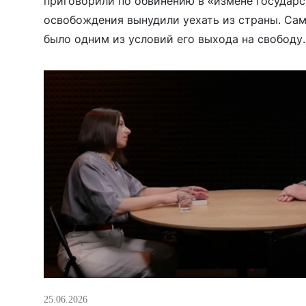
приговорили по обвинению в «измене государст
освобождения вынудили уехать из страны. Сам
было одним из условий его выхода на свободу
бывших политзаключённых, КГБ задержало вме
двух его прихожан и около девяти месяцев […]
25.06.2026