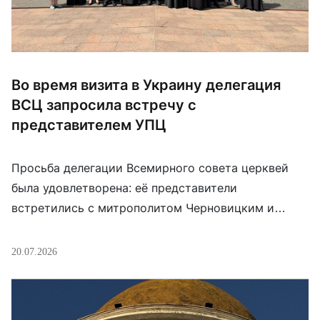
Во время визита в Украину делегация
ВСЦ запросила встречу с
представителем УПЦ
Просьба делегации Всемирного совета церквей
была удовлетворена: её представители
встретились с митрополитом Черновицким и
Буковинским Мелетием (Егоренко). На встрече он
осудил российское вторжение и заявил, что УПЦ
20.07.2026
разорвала все отношения с Московским
патриархатом. Об этом пишет Orthodox Times со
ссылкой на источники, знакомые с содержанием