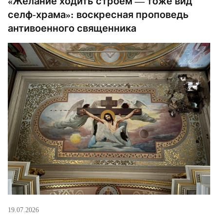
«Желание ходить строем — тоже вид
селф-храма»: воскресная проповедь
антивоенного священника
19.07.2026