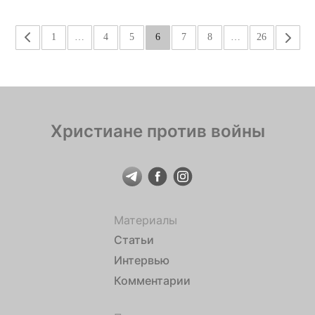
«
1
…
4
5
6
7
8
…
26
»
Христиане против войны
Материалы
Статьи
Интервью
Комментарии