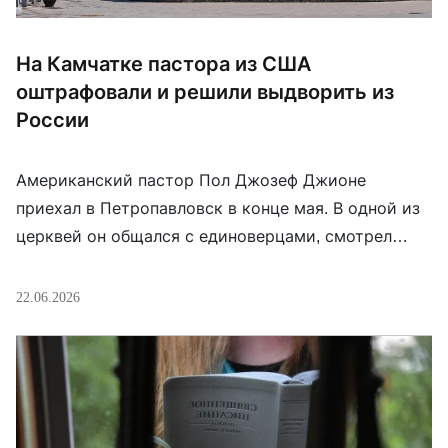
На Камчатке пастора из США
оштрафовали и решили выдворить из
России
Американский пастор Пол Джозеф Джионе
приехал в Петропавловск в конце мая. В одной из
церквей он общался с единоверцами, смотрел
фильмы, говорил о вере, Христе, молитвах и
религиозных обрядах. Однако полиция усмотрела
22.06.2026
в действиях проповедника незаконное
миссионерство (ч. 5 ст. 5.26. КоАП РФ). Ему
выписали штраф в 30 тыс. рублей и выдали
постановление о выдворении […]