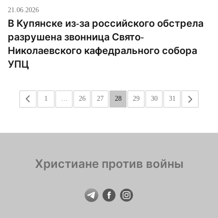
21.06.2026
В Купянске из-за российского обстрела
разрушена звонница Свято-
Николаевского кафедрального собора
УПЦ
«
1
…
26
27
28
29
30
31
»
Христиане против войны